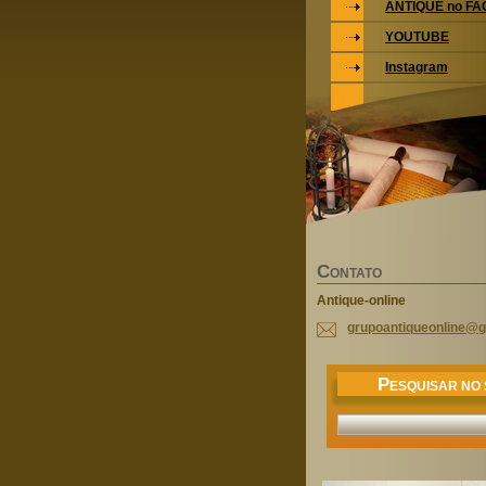
ANTIQUE no F
YOUTUBE
Instagram
C
ONTATO
Antique-online
grupoant
iqueonli
ne@g
P
ESQUISAR NO 