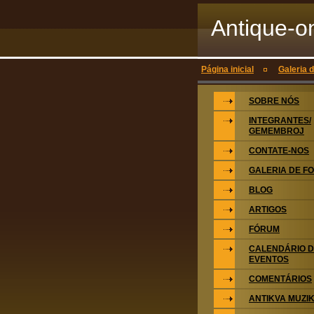
Antique-o
Página inicial
Galeria 
SOBRE NÓS
INTEGRANTES/
GEMEMBROJ
CONTATE-NOS
GALERIA DE F
BLOG
ARTIGOS
FÓRUM
CALENDÁRIO 
EVENTOS
COMENTÁRIOS
ANTIKVA MUZI