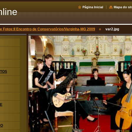
Página Inicial
Mapa do sit
nline
de Fotos:II Encontro de Conservatórios/Varginha-MG 2009
var2.jpg
OTOS
DE
KO