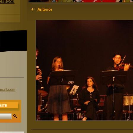
ACEBOOK
Anterior
mail
.com
SITE