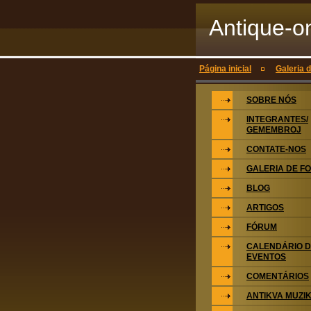
Antique-o
Página inicial
Galeria 
SOBRE NÓS
INTEGRANTES/
GEMEMBROJ
CONTATE-NOS
GALERIA DE F
BLOG
ARTIGOS
FÓRUM
CALENDÁRIO 
EVENTOS
COMENTÁRIOS
ANTIKVA MUZI