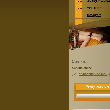
ANTIQUE no F
YOUTUBE
Instagram
C
ONTATO
Antique-online
grupoant
iqueonli
ne@g
P
ESQUISAR NO 