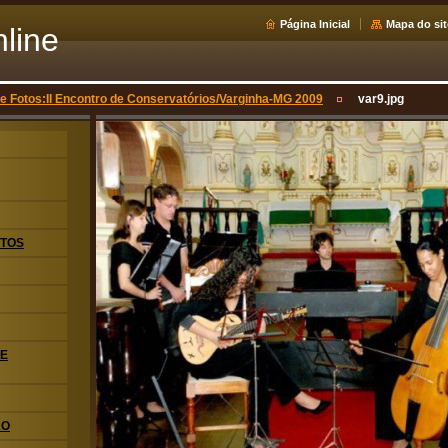
Página Inicial
Mapa do sit
nline
de Fotos:II Encontro de Conservatórios/Varginha-MG 2009
var9.jpg
OTOS
DE
KO