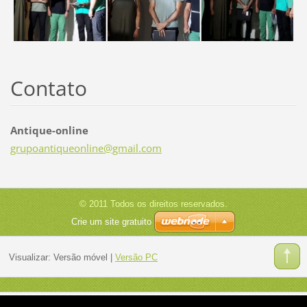
Contato
Antique-online
grupoant
iqueonli
ne@gmail
.com
© 2011 Todos os direitos reservados.
Crie um site gratuito
Visualizar:
Versão móvel
|
Versão PC