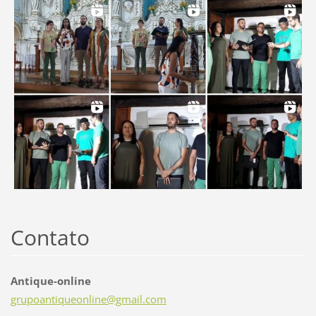
Contato
Antique-online
grupoant
iqueonli
ne@gmail
.com