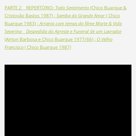
PARTE 2 _ REPERTÓRIO:
Todo Sentimento
(Chico Buarque &
Cristovão Bastos 1987) ;
Samba do Grande Amor
( Chico
Buarque 1983) ;
Arranjo com temas do filme Morte & Vida
Severina
_
Despedida do Agreste e Funeral de um Lavrador
(Aírton Barbosa e Chico Buarque 1977/66) ;
O Velho
Francisco
( Chico Buarque 1987)