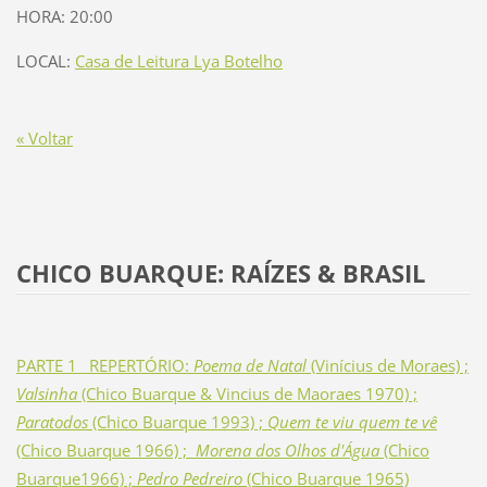
HORA: 20:00
LOCAL:
Casa de Leitura Lya Botelho
« Voltar
CHICO BUARQUE: RAÍZES & BRASIL
PARTE 1_ REPERTÓRIO:
Poema de Natal
(Vinícius de Moraes) ;
Valsinha
(Chico Buarque & Vincius de Maoraes 1970) ;
Paratodos
(Chico Buarque 1993) ;
Quem te viu quem te vê
(Chico Buarque 1966) ;
Morena dos Olhos d'Água
(Chico
Buarque1966) ;
Pedro Pedreiro
(Chico Buarque 1965)