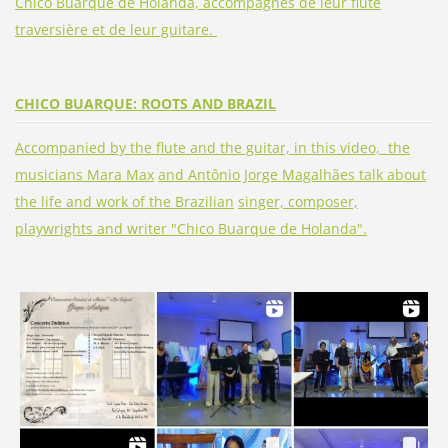
Chico Buarque de Holanda, accompagnés de leur flûte
traversière et de leur guitare.
CHICO BUARQUE: ROOTS AND BRAZIL
Accompanied by the flute and the guitar, in this video, the
musicians Mara Max
and Antônio Jorge Magalhães talk about
the life and work of the Brazilian
singer, composer,
playwrights and writer "Chico Buarque de Holanda".