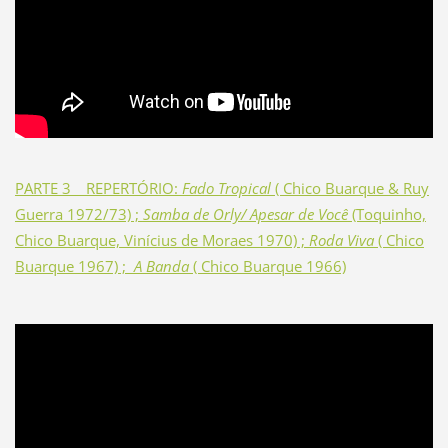
PARTE 3 _ REPERTÓRIO:
Fado Tropical
( Chico Buarque & Ruy
Guerra 1972/73) ;
Samba de Orly/ Apesar de Você
(Toquinho,
Chico Buarque, Vinícius de Moraes 1970) ;
Roda Viva
( Chico
Buarque 1967) ;
A Banda
( Chico Buarque 1966)