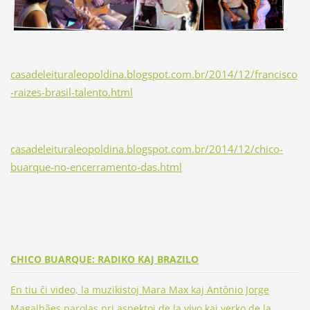
casadeleituraleopoldina.blogspot.com.br/2014/12/francisco
-raizes-brasil-talento.html
casadeleituraleopoldina.blogspot.com.br/2014/12/chico-
buarque-no-encerramento-das.html
CHICO BUARQUE: RADIKO KAJ BRAZILO
En tiu ĉi video, la muzikistoj Mara Max kaj Antônio Jorge
Magalhães parolas pri aspektoj
de la vivo kaj verko de la