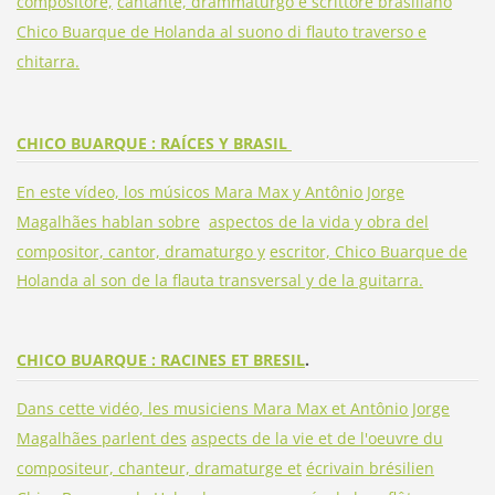
compositore,
cantante, drammaturgo e scrittore brasiliano
Chico Buarque de Holanda al suono di flauto traverso e
chitarra.
CHICO BUARQUE : RAÍCES Y BRASIL
En este vídeo, los músicos Mara Max y Antônio Jorge
Magalhães hablan sobre
aspectos de la vida y obra del
compositor, cantor, dramaturgo y
escritor, Chico Buarque de
Holanda al son de la flauta transversal y de la guitarra.
CHICO BUARQUE : RACINES ET BRESIL
.
Dans cette vidéo, les musiciens Mara Max et Antônio Jorge
Magalhães parlent des
aspects de la vie et de l'oeuvre du
compositeur, chanteur, dramaturge et
écrivain brésilien