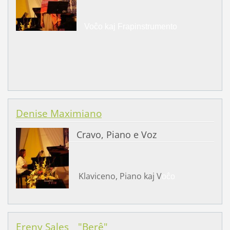
Voĉo kaj Frapinstrumento
Denise Maximiano
Cravo, Piano e Voz
Klaviceno, Piano kaj V
oĉo
Ereny Sales _ "Berê"