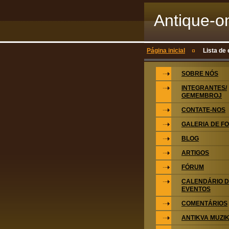
Antique-o
Página inicial
Lista de 
SOBRE NÓS
INTEGRANTES/
GEMEMBROJ
CONTATE-NOS
GALERIA DE F
BLOG
ARTIGOS
FÓRUM
CALENDÁRIO 
EVENTOS
COMENTÁRIOS
ANTIKVA MUZI