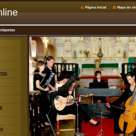
Página Inicial
Mapa do sit
nline
etiquetas
OTOS
DE
KO