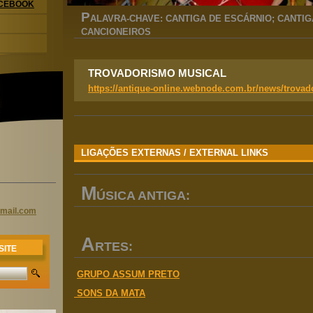
ACEBOOK
P
ALAVRA-CHAVE: CANTIGA DE ESCÁRNIO; CANTIG
CANCIONEIROS
TROVADORISMO MUSICAL
https://antique-online.webnode.com.br/news/trovad
LIGAÇÕES EXTERNAS / EXTERNAL LINKS
M
ÚSICA ANTIGA:
mail
.com
A
RTES:
SITE
GRUPO ASSUM PRETO
SONS DA MATA