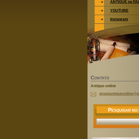
ANTIQUE no F
YOUTUBE
Instagram
C
ONTATO
Antique-online
grupoant
iqueonli
ne@g
P
ESQUISAR NO 