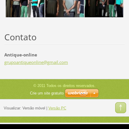
Contato
Antique-online
grupoant
iqueonli
ne@gmail
.com
© 2011 Todos os direitos reservados.
Crie um site gratuito
Visualizar:
Versão móvel
|
Versão PC